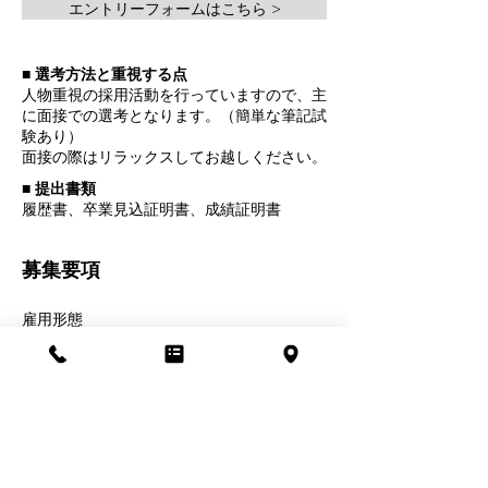
エントリーフォームはこちら >
​■ 選考方法と重視する点
人物重視の採用活動を行っていますので、主
に面接での選考となります。（簡単な筆記試
験あり）
面接の際はリラックスしてお越しください。
​■ 提出書類
履歴書、卒業見込証明書、成績証明書
募集要項
雇用形態
正社員
勤務地
東京都葛飾区四つ木5-6-24
勤務時間