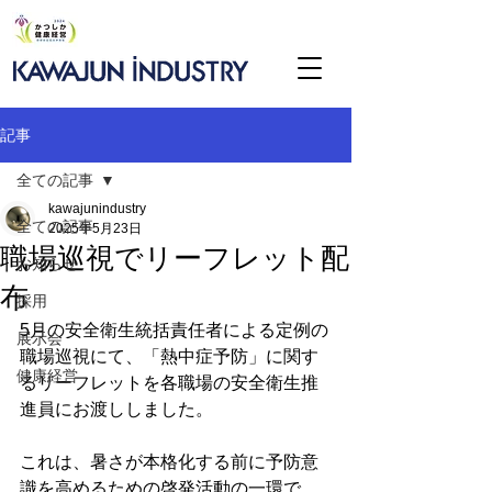
記事
全ての記事
kawajunindustry
全ての記事
2025年5月23日
職場巡視でリーフレット配
お知らせ
布
採用
5月の安全衛生統括責任者による定例の
展示会
職場巡視にて、「熱中症予防」に関す
健康経営
るリーフレットを各職場の安全衛生推
進員にお渡ししました。
これは、暑さが本格化する前に予防意
識を高めるための啓発活動の一環で