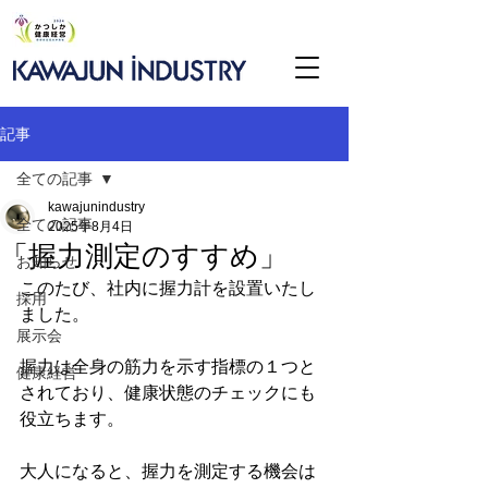
記事
全ての記事
kawajunindustry
全ての記事
2025年8月4日
「握力測定のすすめ」
お知らせ
このたび、社内に握力計を設置いたし
採用
ました。
展示会
握力は全身の筋力を示す指標の１つと
健康経営
されており、健康状態のチェックにも
役立ちます。
大人になると、握力を測定する機会は